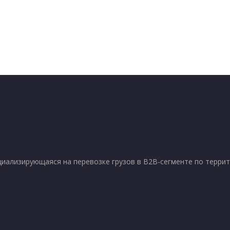
ализирующаяся на перевозке грузов в B2B-сегменте по террит