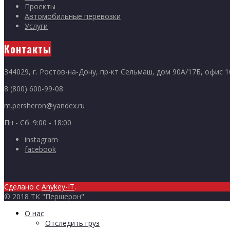
Проекты
Автомобильные перевозки
Услуги
Контакты
344029, г. Ростов-на-Дону, пр-кт Сельмаш, дом 90А/17Б, офис 
8 (800) 600-99-08
m.persheron@yandex.ru
Пн - Сб: 9:00 - 18:00
instagram
facebook
Сделано с
Anykey-IT
.
© 2018 ТК "Першерон"
О нас
Отследить груз