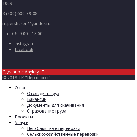
1009
8 (800) 600-99-08
m.persheron@yandex.ru
Пн - Сб: 9:00 - 18:00
instagram
facebook
Сделано с
Anykey-IT
.
© 2018 ТК "Першерон"
О нас
Отследить груз
Вакансии
Документы для скачивания
Страхование груза
Проекты
Услуги
Негабаритные перевозки
Сельскохозяйственные перевозки