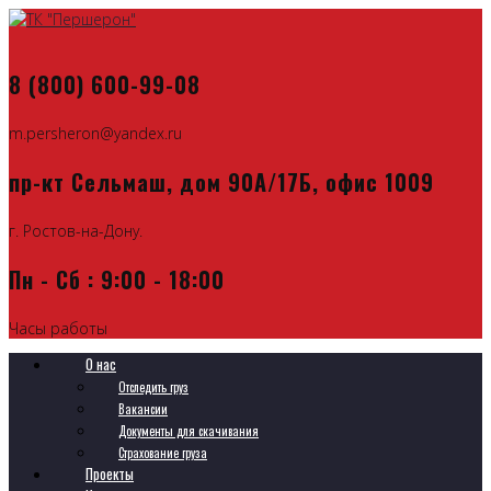
8 (800) 600-99-08
m.persheron@yandex.ru
пр-кт Сельмаш, дом 90А/17Б, офис 1009
г. Ростов-на-Дону.
Пн - Сб : 9:00 - 18:00
Часы работы
О нас
Отследить груз
Вакансии
Документы для скачивания
Страхование груза
Проекты