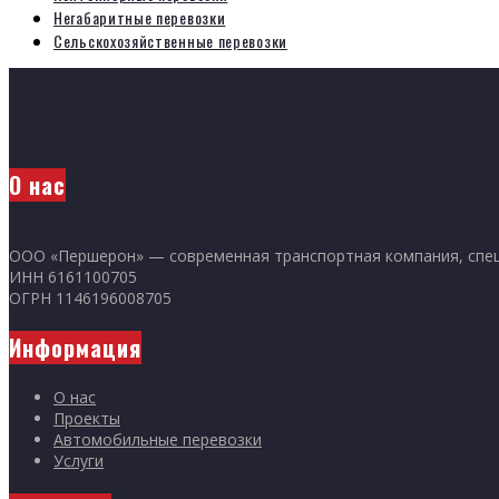
Негабаритные перевозки
Сельскохозяйственные перевозки
О нас
ООО «Першерон» — современная транспортная компания, специ
ИНН 6161100705
ОГРН 1146196008705
Информация
О нас
Проекты
Автомобильные перевозки
Услуги