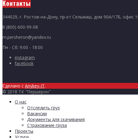
Контакты
344029, г. Ростов-на-Дону, пр-кт Сельмаш, дом 90А/17Б, офис 
8 (800) 600-99-08
m.persheron@yandex.ru
Пн - Сб: 9:00 - 18:00
instagram
facebook
Сделано с
Anykey-IT
.
© 2018 ТК "Першерон"
О нас
Отследить груз
Вакансии
Документы для скачивания
Страхование груза
Проекты
Услуги