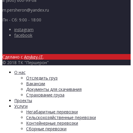
8 (800) 600-99-08
m.persheron@yandex.ru
Пн - Сб: 9:00 - 18:00
instagram
facebook
Сделано с
Anykey-IT
.
© 2018 ТК "Першерон"
О нас
Отследить груз
Вакансии
Документы для скачивания
Страхование груза
Проекты
Услуги
Негабаритные перевозки
Сельскохозяйственные перевозки
Контейнерные перевозки
Сборные перевозки