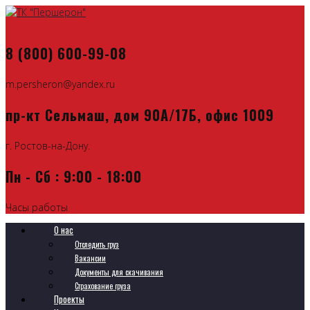
8 (800) 600-99-08
m.persheron@yandex.ru
пр-кт Сельмаш, дом 90А/17Б, офис 1009
г. Ростов-на-Дону.
Пн - Сб : 9:00 - 18:00
Часы работы
О нас
Отследить груз
Вакансии
Документы для скачивания
Страхование груза
Проекты